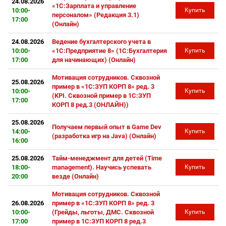
24.08.2026
«1С:Зарплата и управление
10:00-
Купить
персоналом» (Редакция 3.1)
17:00
(Онлайн)
24.08.2026
Ведение бухгалтерского учета в
10:00-
«1С:Предприятие 8» (1С:Бухгалтерия
Купить
17:00
для начинающих) (Онлайн)
Мотивация сотрудников. Сквозной
25.08.2026
пример в «1С:ЗУП КОРП 8» ред. 3
10:00-
Купить
(KPI. Сквозной пример в 1С:ЗУП
17:00
КОРП 8 ред.3 (ОНЛАЙН))
25.08.2026
Получаем первый опыт в Game Dev
14:00-
Купить
(разработка игр на Java) (Онлайн)
16:00
25.08.2026
Тайм-менеджмент для детей (Time
18:00-
management). Научись успевать
Купить
20:00
везде (Онлайн)
Мотивация сотрудников. Сквозной
26.08.2026
пример в «1С:ЗУП КОРП 8» ред. 3
10:00-
(Грейды, льготы, ДМС. Сквозной
Купить
17:00
пример в 1С:ЗУП КОРП 8 ред.3