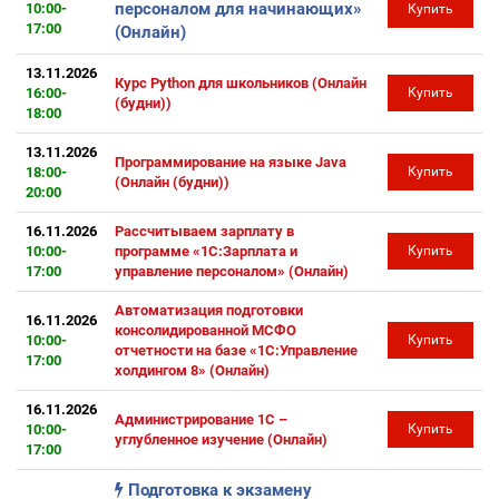
персоналом для начинающих»
10:00-
Купить
17:00
(Онлайн)
13.11.2026
Курс Python для школьников (Онлайн
16:00-
Купить
(будни))
18:00
13.11.2026
Программирование на языке Java
18:00-
Купить
(Онлайн (будни))
20:00
16.11.2026
Рассчитываем зарплату в
10:00-
программе «1С:Зарплата и
Купить
17:00
управление персоналом» (Онлайн)
Автоматизация подготовки
16.11.2026
консолидированной МСФО
10:00-
Купить
отчетности на базе «1С:Управление
17:00
холдингом 8» (Онлайн)
16.11.2026
Администрирование 1С –
10:00-
Купить
углубленное изучение (Онлайн)
17:00
Подготовка к экзамену