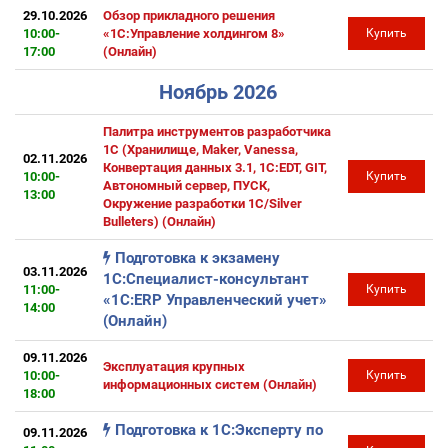
29.10.2026
Обзор прикладного решения
10:00-
«1С:Управление холдингом 8»
Купить
17:00
(Онлайн)
Ноябрь 2026
Палитра инструментов разработчика
1С (Хранилище, Maker, Vanessa,
02.11.2026
Конвертация данных 3.1, 1C:EDT, GIT,
10:00-
Купить
Автономный сервер, ПУСК,
13:00
Окружение разработки 1С/Silver
Bulleters) (Онлайн)
Подготовка к экзамену
03.11.2026
1С:Специалист-консультант
11:00-
Купить
«1С:ERP Управленческий учет»
14:00
(Онлайн)
09.11.2026
Эксплуатация крупных
10:00-
Купить
информационных систем (Онлайн)
18:00
Подготовка к 1С:Эксперту по
09.11.2026