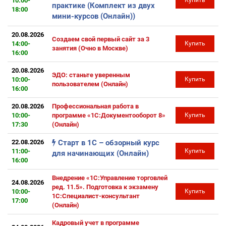
10:00-
Купить
практике (Комплект из двух
18:00
мини-курсов (Онлайн))
20.08.2026
Создаем свой первый сайт за 3
14:00-
Купить
занятия (Очно в Москве)
16:00
20.08.2026
ЭДО: станьте уверенным
10:00-
Купить
пользователем (Онлайн)
16:00
20.08.2026
Профессиональная работа в
10:00-
программе «1С:Документооборот 8»
Купить
17:30
(Онлайн)
22.08.2026
Старт в 1С – обзорный курс
11:00-
Купить
для начинающих (Онлайн)
16:00
Внедрение «1С:Управление торговлей
24.08.2026
ред. 11.5». Подготовка к экзамену
10:00-
Купить
1С:Специалист-консультант
17:00
(Онлайн)
Кадровый учет в программе