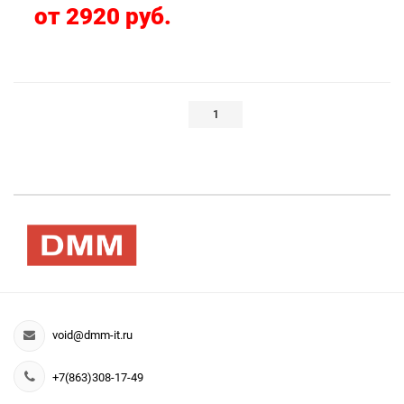
от 2920 руб.
1
void@dmm-it.ru
+7(863)308-17-49