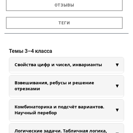
ОТЗЫВЫ
ТЕГИ
Темы 3–4 класса
▾
Свойства цифр и чисел, инварианты
Изучаем свойства цифр и чисел: делимость,
Взвешивания, ребусы и решение
▾
четность, интервалы. Учимся находить
отрезками
закономерности и придумывать аналогии в
помощь к решению задач.
Решаем задачи на взвешивания и
Комбинаторика и подсчёт вариантов.
▾
математические ребусы. Преобразовываем
Научный перебор
условия задач в удобные и понятные схемы:
ребусы, отрезки, весы.
Знакомимся с основами системного перебора,
Логические задачи. Табличная логика,