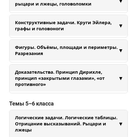
▾
деревом решений и правилами суммы и
рыцари и лжецы, головоломки
произведения. Учимся находить все варианты
без пропусков и повторов.
Учимся строить логические таблицы, решать
Конструктивные задачи. Круги Эйлера,
▾
задачи про рыцарей и лжецов, анализировать
графы и головоноги
условия и находить противоречия.
Разбираем различные конструкции, помогающие
Фигуры. Объёмы, площади и периметры.
▾
решить задачи. Знакомимся с теорией графов и
Разрезания
множеств.
Разберем свойства фигур. Научимся вычислять
Доказательства. Принцип Дирихле,
периметры, площади и объемы различных
▾
принцип «закрытыми глазами», «от
фигур. Рассмотрим клетчатые задачи на
противного»
разрезания. Поработаем с объемными фигурами
и с их развертками. Потренируем
Знакомимся с методами математических
Темы 5–6 класса
пространственное мышление.
доказательств: принцип Дирихле, доказательство
от противного, метод «закрытыми глазами».
Логические задачи. Логические таблицы.
▾
Отрицание высказываний. Рыцари и
лжецы