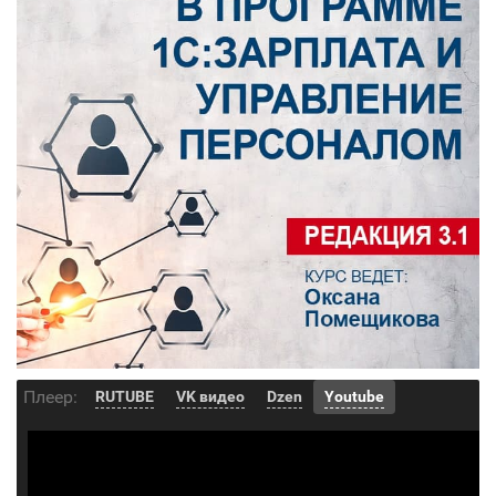
Плеер:
RUTUBE
VK видео
Dzen
Youtube