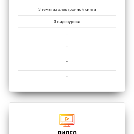
3 темы из электронной книги
3 видеоурока
-
-
-
-
ВИДЕО